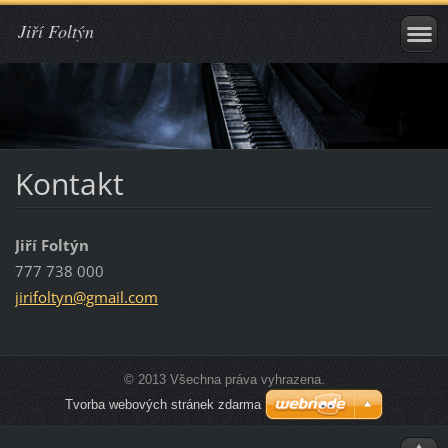
Jiří Foltýn
Kontakt
Jiří Foltýn
777 738 000
jirifolt
yn@gmail
.com
© 2013 Všechna práva vyhrazena.
Tvorba webových stránek zdarma